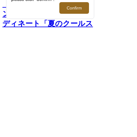
【特集】メンズ館アテンダ
ントが提案する世代別コー
ディネート「夏のクールス
タイリング編」～オン＆オ
フ スタイル～ >>
前へ
次へ