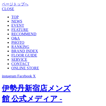
ページトップへ
CLOSE
TOP
NEWS
EVENT
FEATURE
RECOMMEND
Q&A
PHOTO
RANKING
BRAND INDEX
FLOOR GUIDE
SERVICE
CONTACT
ONLINE STORE
instagram
Facebook
X
伊勢丹新宿店メンズ
館 公式メディア -