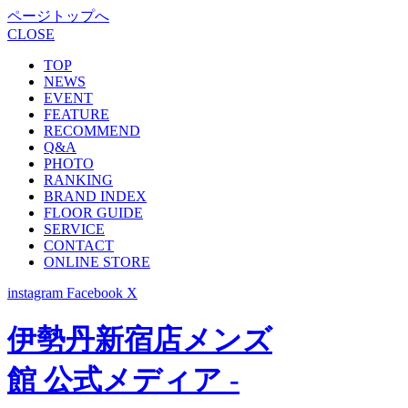
ページトップへ
CLOSE
TOP
NEWS
EVENT
FEATURE
RECOMMEND
Q&A
PHOTO
RANKING
BRAND INDEX
FLOOR GUIDE
SERVICE
CONTACT
ONLINE STORE
instagram
Facebook
X
伊勢丹新宿店メンズ
館 公式メディア -