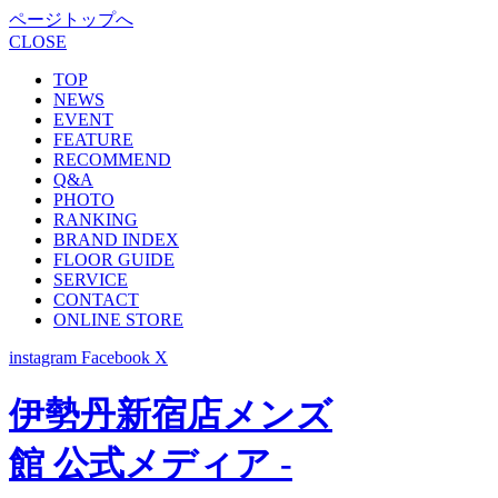
ページトップへ
CLOSE
TOP
NEWS
EVENT
FEATURE
RECOMMEND
Q&A
PHOTO
RANKING
BRAND INDEX
FLOOR GUIDE
SERVICE
CONTACT
ONLINE STORE
instagram
Facebook
X
伊勢丹新宿店メンズ
館 公式メディア -