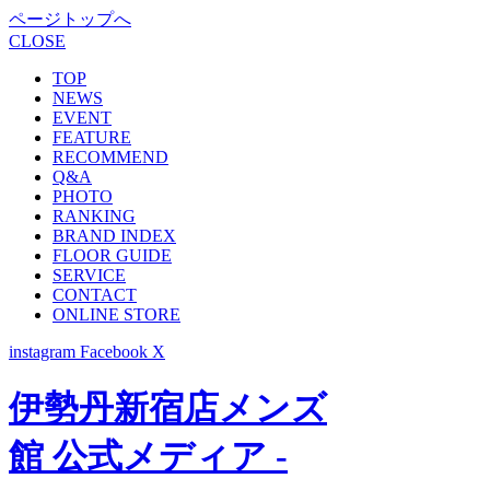
ページトップへ
CLOSE
TOP
NEWS
EVENT
FEATURE
RECOMMEND
Q&A
PHOTO
RANKING
BRAND INDEX
FLOOR GUIDE
SERVICE
CONTACT
ONLINE STORE
instagram
Facebook
X
伊勢丹新宿店メンズ
館 公式メディア -