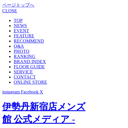
ページトップへ
CLOSE
TOP
NEWS
EVENT
FEATURE
RECOMMEND
Q&A
PHOTO
RANKING
BRAND INDEX
FLOOR GUIDE
SERVICE
CONTACT
ONLINE STORE
instagram
Facebook
X
伊勢丹新宿店メンズ
館 公式メディア -