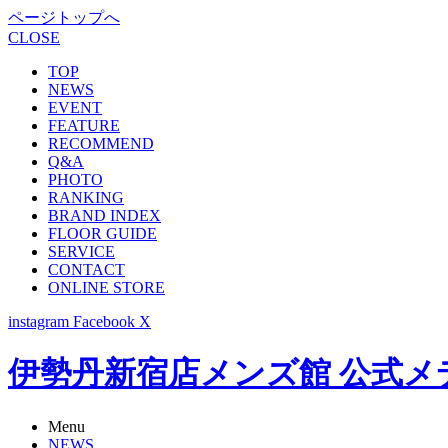
ページトップへ
CLOSE
TOP
NEWS
EVENT
FEATURE
RECOMMEND
Q&A
PHOTO
RANKING
BRAND INDEX
FLOOR GUIDE
SERVICE
CONTACT
ONLINE STORE
instagram
Facebook
X
伊勢丹新宿店メンズ館 公式メディア -
Menu
NEWS