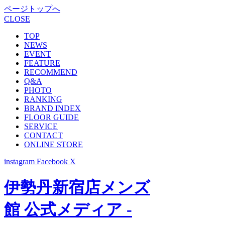
ページトップへ
CLOSE
TOP
NEWS
EVENT
FEATURE
RECOMMEND
Q&A
PHOTO
RANKING
BRAND INDEX
FLOOR GUIDE
SERVICE
CONTACT
ONLINE STORE
instagram
Facebook
X
伊勢丹新宿店メンズ
館 公式メディア -