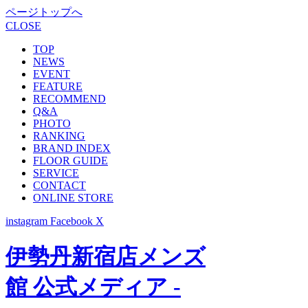
ページトップへ
CLOSE
TOP
NEWS
EVENT
FEATURE
RECOMMEND
Q&A
PHOTO
RANKING
BRAND INDEX
FLOOR GUIDE
SERVICE
CONTACT
ONLINE STORE
instagram
Facebook
X
伊勢丹新宿店メンズ
館 公式メディア -