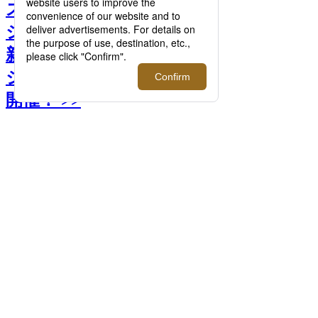
スイスの時計ブランド＜リ
シャール・ミル＞が伊勢丹
新宿店 本館1階 ザ・ステー
ジにて2回目のイベントを
開催！ >>
前へ
次へ
＜リシャール・ミル＞「RM 07-04 オート
マティック スポーツ」