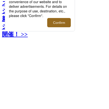
スイスの時計ブランド＜リ
シャール・ミル＞が伊勢丹
新宿店 本館1階 ザ・ステー
ジにて2回目のイベントを
開催！ >>
前へ
次へ
ナフィ・ティアム