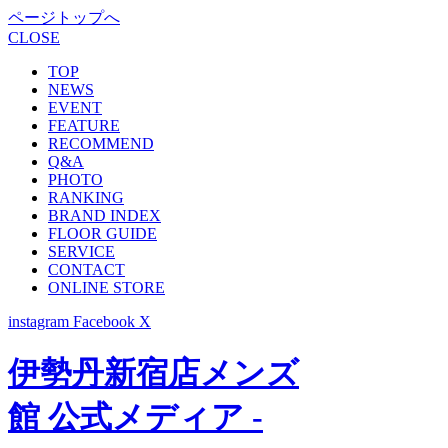
ページトップへ
CLOSE
TOP
NEWS
EVENT
FEATURE
RECOMMEND
Q&A
PHOTO
RANKING
BRAND INDEX
FLOOR GUIDE
SERVICE
CONTACT
ONLINE STORE
instagram
Facebook
X
伊勢丹新宿店メンズ
館 公式メディア -