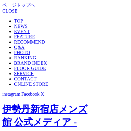
ページトップへ
CLOSE
TOP
NEWS
EVENT
FEATURE
RECOMMEND
Q&A
PHOTO
RANKING
BRAND INDEX
FLOOR GUIDE
SERVICE
CONTACT
ONLINE STORE
instagram
Facebook
X
伊勢丹新宿店メンズ
館 公式メディア -