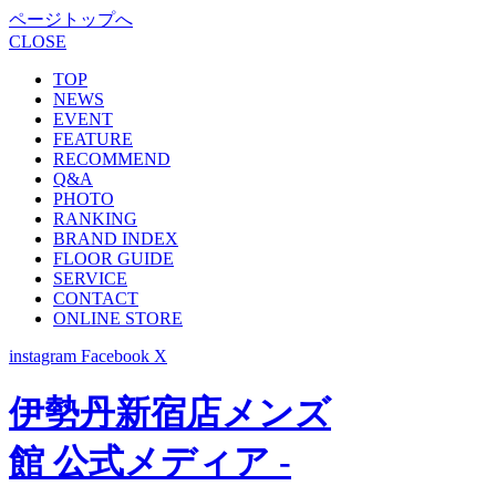
ページトップへ
CLOSE
TOP
NEWS
EVENT
FEATURE
RECOMMEND
Q&A
PHOTO
RANKING
BRAND INDEX
FLOOR GUIDE
SERVICE
CONTACT
ONLINE STORE
instagram
Facebook
X
伊勢丹新宿店メンズ
館 公式メディア -