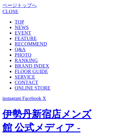
ページトップへ
CLOSE
TOP
NEWS
EVENT
FEATURE
RECOMMEND
Q&A
PHOTO
RANKING
BRAND INDEX
FLOOR GUIDE
SERVICE
CONTACT
ONLINE STORE
instagram
Facebook
X
伊勢丹新宿店メンズ
館 公式メディア -