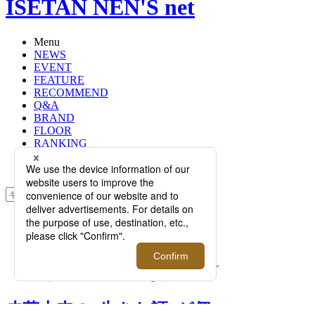
ISETAN NEN'S net
Menu
NEWS
EVENT
FEATURE
RECOMMEND
Q&A
BRAND
FLOOR
RANKING
ONLINE STORE
SERVICE
検索
TOP
PHOTO
皮革本来の“生きた証”が個性として
昇華！レザーブランド＜shiroi/シロイ
＞がローンチイベントを開催
皮革本来の“生きた証”が個