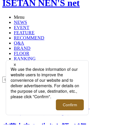
ISETAN NEN'S net
Menu
NEWS
EVENT
FEATURE
RECOMMEND
Q&A
BRAND
FLOOR
RANKING
ONLINE STORE
SERVICE
検索
TOP
PHOTO
皮革本来の“生きた証”が個性として
昇華！レザーブランド＜shiroi/シロイ
＞がローンチイベントを開催
皮革本来の“生きた証”が個