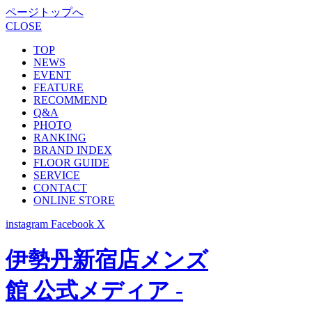
ページトップへ
CLOSE
TOP
NEWS
EVENT
FEATURE
RECOMMEND
Q&A
PHOTO
RANKING
BRAND INDEX
FLOOR GUIDE
SERVICE
CONTACT
ONLINE STORE
instagram
Facebook
X
伊勢丹新宿店メンズ
館 公式メディア -