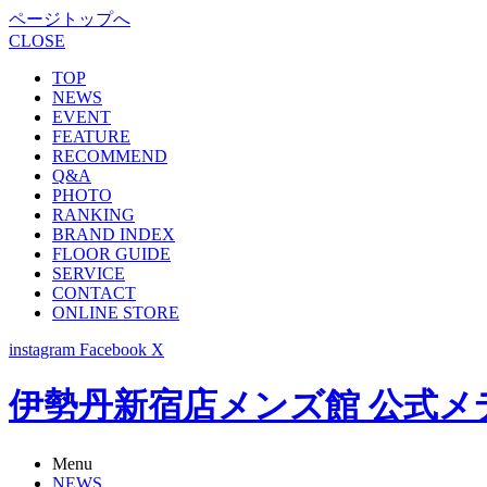
ページトップへ
CLOSE
TOP
NEWS
EVENT
FEATURE
RECOMMEND
Q&A
PHOTO
RANKING
BRAND INDEX
FLOOR GUIDE
SERVICE
CONTACT
ONLINE STORE
instagram
Facebook
X
伊勢丹新宿店メンズ館 公式メディア -
Menu
NEWS