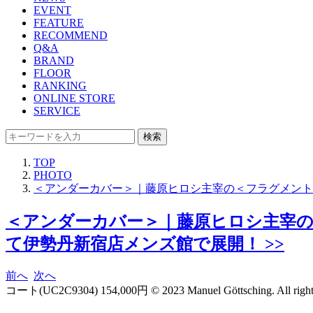
EVENT
FEATURE
RECOMMEND
Q&A
BRAND
FLOOR
RANKING
ONLINE STORE
SERVICE
検索
TOP
PHOTO
＜アンダーカバー＞｜藤原ヒロシ主宰の＜フラグメント
＜アンダーカバー＞｜藤原ヒロシ主宰の
て伊勢丹新宿店メンズ館で展開！ >>
前へ
次へ
コート(UC2C9304) 154,000円 © 2023 Manuel Göttsching. All rights