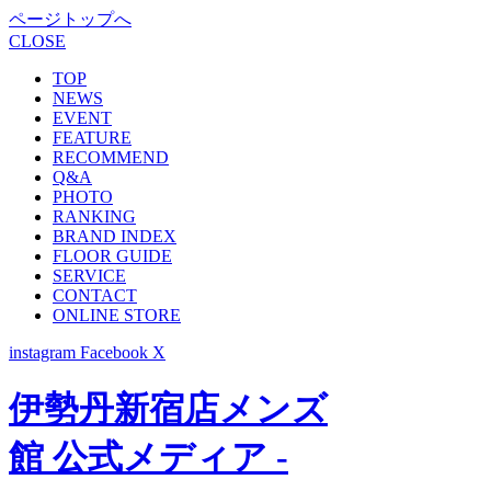
ページトップへ
CLOSE
TOP
NEWS
EVENT
FEATURE
RECOMMEND
Q&A
PHOTO
RANKING
BRAND INDEX
FLOOR GUIDE
SERVICE
CONTACT
ONLINE STORE
instagram
Facebook
X
伊勢丹新宿店メンズ
館 公式メディア -