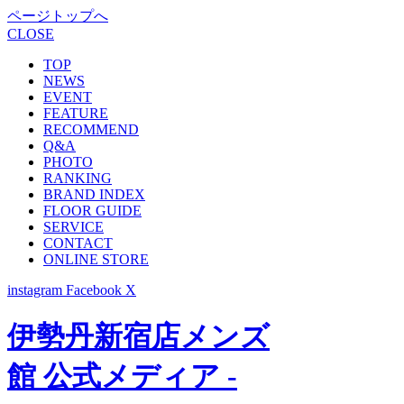
ページトップへ
CLOSE
TOP
NEWS
EVENT
FEATURE
RECOMMEND
Q&A
PHOTO
RANKING
BRAND INDEX
FLOOR GUIDE
SERVICE
CONTACT
ONLINE STORE
instagram
Facebook
X
伊勢丹新宿店メンズ
館 公式メディア -