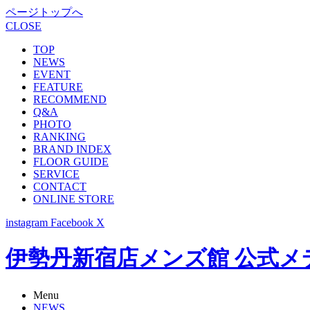
ページトップへ
CLOSE
TOP
NEWS
EVENT
FEATURE
RECOMMEND
Q&A
PHOTO
RANKING
BRAND INDEX
FLOOR GUIDE
SERVICE
CONTACT
ONLINE STORE
instagram
Facebook
X
伊勢丹新宿店メンズ館 公式メディア -
Menu
NEWS