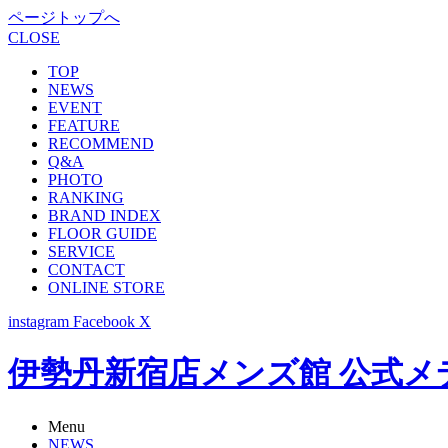
ページトップへ
CLOSE
TOP
NEWS
EVENT
FEATURE
RECOMMEND
Q&A
PHOTO
RANKING
BRAND INDEX
FLOOR GUIDE
SERVICE
CONTACT
ONLINE STORE
instagram
Facebook
X
伊勢丹新宿店メンズ館 公式メディア -
Menu
NEWS