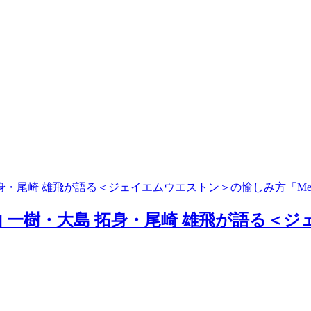
 雄飛が語る＜ジェイエムウエストン＞の愉しみ方「Meets your
 一樹・大島 拓身・尾崎 雄飛が語る＜