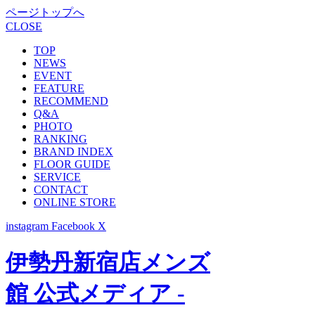
ページトップへ
CLOSE
TOP
NEWS
EVENT
FEATURE
RECOMMEND
Q&A
PHOTO
RANKING
BRAND INDEX
FLOOR GUIDE
SERVICE
CONTACT
ONLINE STORE
instagram
Facebook
X
伊勢丹新宿店メンズ
館 公式メディア -