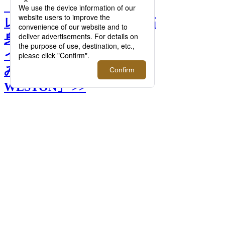
【インタビュー】ウェルド
レッサー長山 一樹・大島 拓
身・尾崎 雄飛が語る＜ジェ
イエムウエストン＞の愉し
み方「Meets your J.M.
WESTON」 >>
前へ
次へ