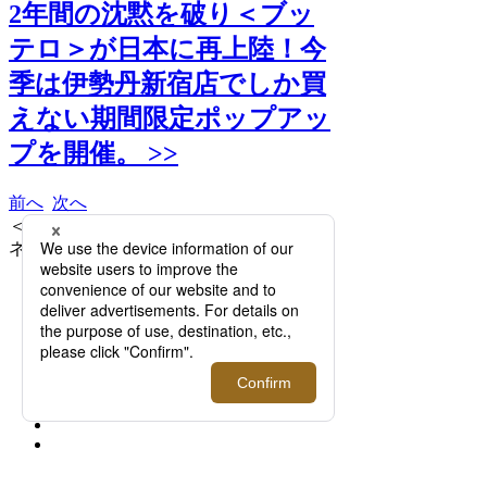
2年間の沈黙を破り＜ブッ
テロ＞が日本に再上陸！今
季は伊勢丹新宿店でしか買
えない期間限定ポップアッ
プを開催。 >>
前へ
次へ
＜ブッテロ＞「CANALONE（カナロー
ネ/B10010）」 91,300円