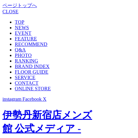
ページトップへ
CLOSE
TOP
NEWS
EVENT
FEATURE
RECOMMEND
Q&A
PHOTO
RANKING
BRAND INDEX
FLOOR GUIDE
SERVICE
CONTACT
ONLINE STORE
instagram
Facebook
X
伊勢丹新宿店メンズ
館 公式メディア -