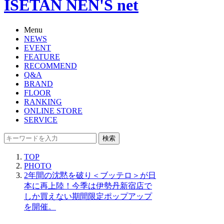
ISETAN NEN'S net
Menu
NEWS
EVENT
FEATURE
RECOMMEND
Q&A
BRAND
FLOOR
RANKING
ONLINE STORE
SERVICE
検索
TOP
PHOTO
2年間の沈黙を破り＜ブッテロ＞が日
本に再上陸！今季は伊勢丹新宿店で
しか買えない期間限定ポップアップ
を開催。