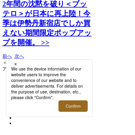
2年間の沈黙を破り＜ブッ
テロ＞が日本に再上陸！今
季は伊勢丹新宿店でしか買
えない期間限定ポップアッ
プを開催。 >>
前へ
次へ
＜ブッテロ＞「STORIA（ストリ
ア/B9973）」 93,500円