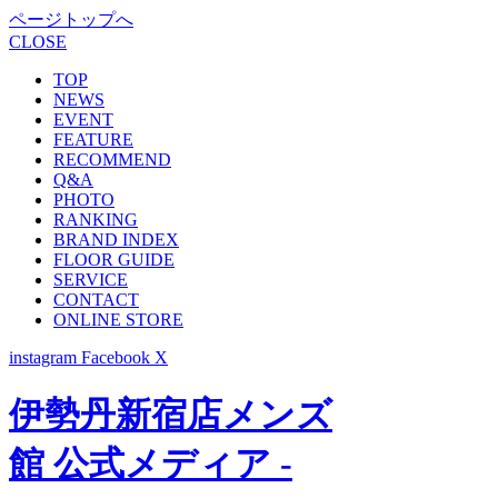
ページトップへ
CLOSE
TOP
NEWS
EVENT
FEATURE
RECOMMEND
Q&A
PHOTO
RANKING
BRAND INDEX
FLOOR GUIDE
SERVICE
CONTACT
ONLINE STORE
instagram
Facebook
X
伊勢丹新宿店メンズ
館 公式メディア -