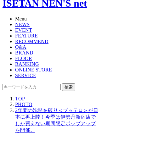
ISETAN NEN'S net
Menu
NEWS
EVENT
FEATURE
RECOMMEND
Q&A
BRAND
FLOOR
RANKING
ONLINE STORE
SERVICE
検索
TOP
PHOTO
2年間の沈黙を破り＜ブッテロ＞が日
本に再上陸！今季は伊勢丹新宿店で
しか買えない期間限定ポップアップ
を開催。