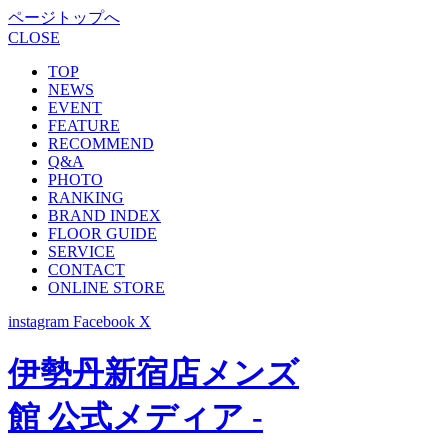
ページトップへ
CLOSE
TOP
NEWS
EVENT
FEATURE
RECOMMEND
Q&A
PHOTO
RANKING
BRAND INDEX
FLOOR GUIDE
SERVICE
CONTACT
ONLINE STORE
instagram
Facebook
X
伊勢丹新宿店メンズ
館 公式メディア -