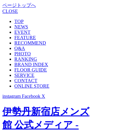
ページトップへ
CLOSE
TOP
NEWS
EVENT
FEATURE
RECOMMEND
Q&A
PHOTO
RANKING
BRAND INDEX
FLOOR GUIDE
SERVICE
CONTACT
ONLINE STORE
instagram
Facebook
X
伊勢丹新宿店メンズ
館 公式メディア -