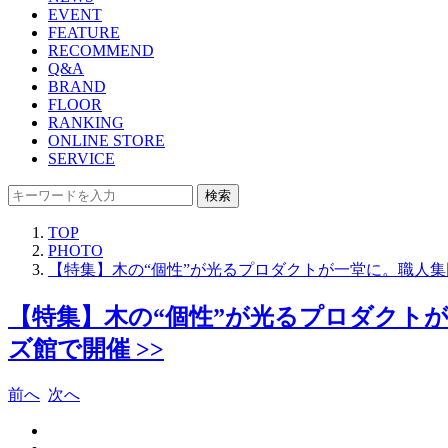
EVENT
FEATURE
RECOMMEND
Q&A
BRAND
FLOOR
RANKING
ONLINE STORE
SERVICE
検索
TOP
PHOTO
【特集】木の“個性”が光るプロダクトが一堂に。職人集団
【特集】木の“個性”が光るプロダクトが
ズ館で開催 >>
前へ
次へ