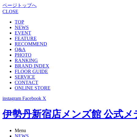
ページトップへ
CLOSE
TOP
NEWS
EVENT
FEATURE
RECOMMEND
Q&A
PHOTO
RANKING
BRAND INDEX
FLOOR GUIDE
SERVICE
CONTACT
ONLINE STORE
instagram
Facebook
X
伊勢丹新宿店メンズ館 公式メディア -
Menu
NEWS