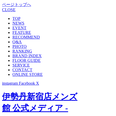
ページトップへ
CLOSE
TOP
NEWS
EVENT
FEATURE
RECOMMEND
Q&A
PHOTO
RANKING
BRAND INDEX
FLOOR GUIDE
SERVICE
CONTACT
ONLINE STORE
instagram
Facebook
X
伊勢丹新宿店メンズ
館 公式メディア -