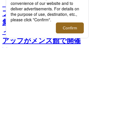
【特集】木の“個性”が光る
プロダクトが一堂に。職人
集団＜TIMBER CREW/テ
ィンバークルー＞のポップ
アップがメンズ館で開催
>>
次へ