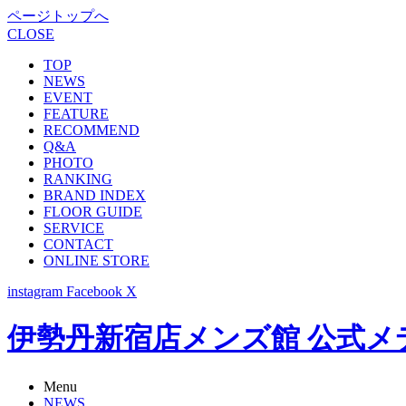
ページトップへ
CLOSE
TOP
NEWS
EVENT
FEATURE
RECOMMEND
Q&A
PHOTO
RANKING
BRAND INDEX
FLOOR GUIDE
SERVICE
CONTACT
ONLINE STORE
instagram
Facebook
X
伊勢丹新宿店メンズ館 公式メディア -
Menu
NEWS