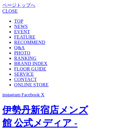
ページトップへ
CLOSE
TOP
NEWS
EVENT
FEATURE
RECOMMEND
Q&A
PHOTO
RANKING
BRAND INDEX
FLOOR GUIDE
SERVICE
CONTACT
ONLINE STORE
instagram
Facebook
X
伊勢丹新宿店メンズ
館 公式メディア -