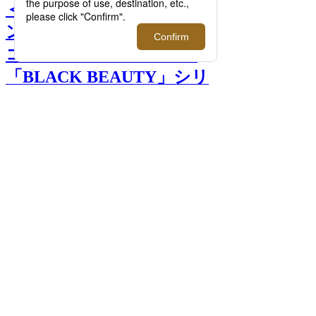
＜ラミダス＞｜＜フラグメ
ントデザイン＞監修による
コラボアイテムも発売、
「BLACK BEAUTY」シリ
ーズ最新作が登場。 >>
前へ
次へ