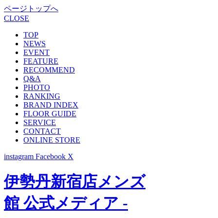
ページトップへ
CLOSE
TOP
NEWS
EVENT
FEATURE
RECOMMEND
Q&A
PHOTO
RANKING
BRAND INDEX
FLOOR GUIDE
SERVICE
CONTACT
ONLINE STORE
instagram
Facebook
X
伊勢丹新宿店メンズ
館 公式メディア -