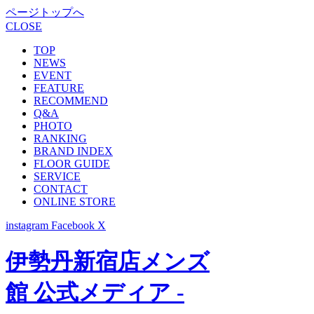
ページトップへ
CLOSE
TOP
NEWS
EVENT
FEATURE
RECOMMEND
Q&A
PHOTO
RANKING
BRAND INDEX
FLOOR GUIDE
SERVICE
CONTACT
ONLINE STORE
instagram
Facebook
X
伊勢丹新宿店メンズ
館 公式メディア -