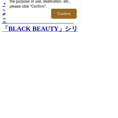
＜ラミダス＞｜＜フラグメ
ントデザイン＞監修による
コラボアイテムも発売、
「BLACK BEAUTY」シリ
ーズ最新作が登場。 >>
前へ
次へ