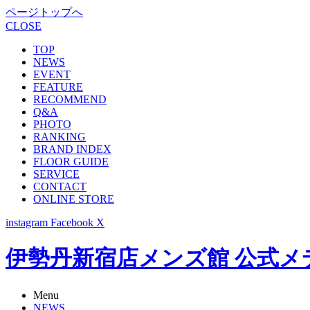
ページトップへ
CLOSE
TOP
NEWS
EVENT
FEATURE
RECOMMEND
Q&A
PHOTO
RANKING
BRAND INDEX
FLOOR GUIDE
SERVICE
CONTACT
ONLINE STORE
instagram
Facebook
X
伊勢丹新宿店メンズ館 公式メディア -
Menu
NEWS