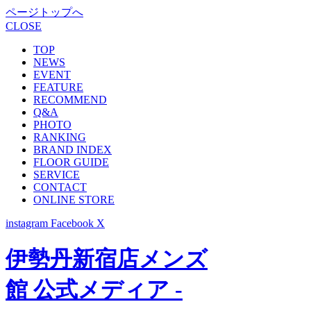
ページトップへ
CLOSE
TOP
NEWS
EVENT
FEATURE
RECOMMEND
Q&A
PHOTO
RANKING
BRAND INDEX
FLOOR GUIDE
SERVICE
CONTACT
ONLINE STORE
instagram
Facebook
X
伊勢丹新宿店メンズ
館 公式メディア -