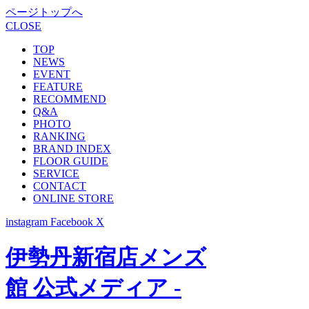
ページトップへ
CLOSE
TOP
NEWS
EVENT
FEATURE
RECOMMEND
Q&A
PHOTO
RANKING
BRAND INDEX
FLOOR GUIDE
SERVICE
CONTACT
ONLINE STORE
instagram
Facebook
X
伊勢丹新宿店メンズ
館 公式メディア -