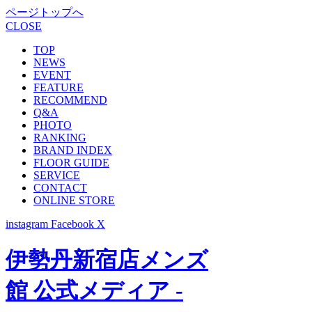
ページトップへ
CLOSE
TOP
NEWS
EVENT
FEATURE
RECOMMEND
Q&A
PHOTO
RANKING
BRAND INDEX
FLOOR GUIDE
SERVICE
CONTACT
ONLINE STORE
instagram
Facebook
X
伊勢丹新宿店メンズ
館 公式メディア -