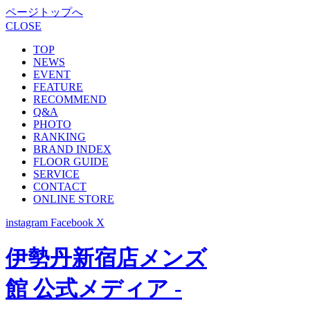
ページトップへ
CLOSE
TOP
NEWS
EVENT
FEATURE
RECOMMEND
Q&A
PHOTO
RANKING
BRAND INDEX
FLOOR GUIDE
SERVICE
CONTACT
ONLINE STORE
instagram
Facebook
X
伊勢丹新宿店メンズ
館 公式メディア -