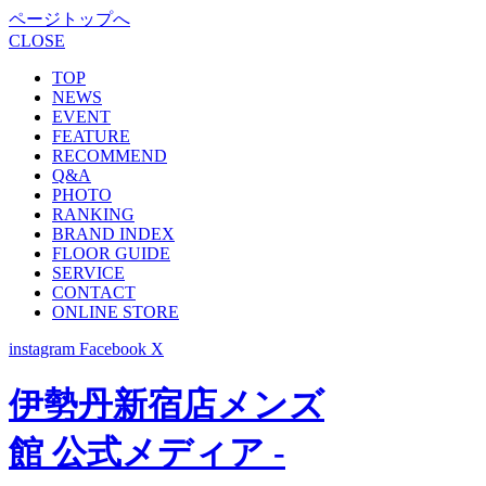
ページトップへ
CLOSE
TOP
NEWS
EVENT
FEATURE
RECOMMEND
Q&A
PHOTO
RANKING
BRAND INDEX
FLOOR GUIDE
SERVICE
CONTACT
ONLINE STORE
instagram
Facebook
X
伊勢丹新宿店メンズ
館 公式メディア -