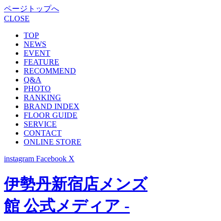
ページトップへ
CLOSE
TOP
NEWS
EVENT
FEATURE
RECOMMEND
Q&A
PHOTO
RANKING
BRAND INDEX
FLOOR GUIDE
SERVICE
CONTACT
ONLINE STORE
instagram
Facebook
X
伊勢丹新宿店メンズ
館 公式メディア -