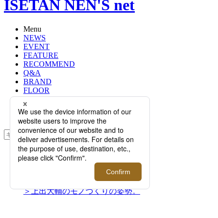
ISETAN NEN'S net
Menu
NEWS
EVENT
FEATURE
RECOMMEND
Q&A
BRAND
FLOOR
RANKING
ONLINE STORE
SERVICE
検索
TOP
PHOTO
【特集｜インタビュー】真の都市機
能服を創出、＜TEÄTORA/テアトラ
＞上出大輔のモノづくりの姿勢。
【特集｜インタビュー】真