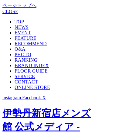
ページトップへ
CLOSE
TOP
NEWS
EVENT
FEATURE
RECOMMEND
Q&A
PHOTO
RANKING
BRAND INDEX
FLOOR GUIDE
SERVICE
CONTACT
ONLINE STORE
instagram
Facebook
X
伊勢丹新宿店メンズ
館 公式メディア -