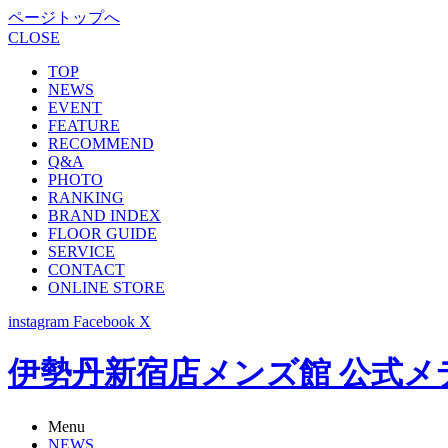
ページトップへ
CLOSE
TOP
NEWS
EVENT
FEATURE
RECOMMEND
Q&A
PHOTO
RANKING
BRAND INDEX
FLOOR GUIDE
SERVICE
CONTACT
ONLINE STORE
instagram
Facebook
X
伊勢丹新宿店メンズ館 公式メディア -
Menu
NEWS