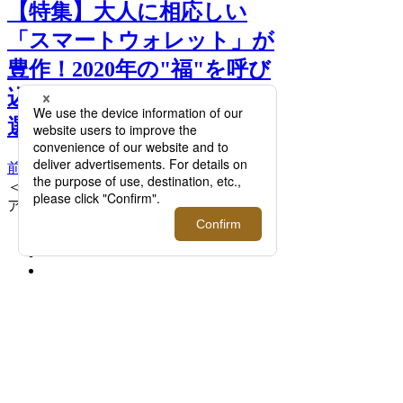
【特集】大人に相応しい
「スマートウォレット」が
豊作！2020年の"福"を呼び
込む、定番ブランド財布12
選。 >>
前へ
次へ
＜Ermenegildo Zegna/エルメネジルド ゼニ
ア＞ / ミニウォレット 48,400円