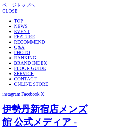
ページトップへ
CLOSE
TOP
NEWS
EVENT
FEATURE
RECOMMEND
Q&A
PHOTO
RANKING
BRAND INDEX
FLOOR GUIDE
SERVICE
CONTACT
ONLINE STORE
instagram
Facebook
X
伊勢丹新宿店メンズ
館 公式メディア -