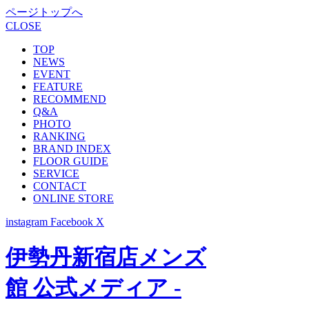
ページトップへ
CLOSE
TOP
NEWS
EVENT
FEATURE
RECOMMEND
Q&A
PHOTO
RANKING
BRAND INDEX
FLOOR GUIDE
SERVICE
CONTACT
ONLINE STORE
instagram
Facebook
X
伊勢丹新宿店メンズ
館 公式メディア -