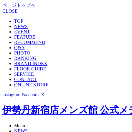
ページトップへ
CLOSE
TOP
NEWS
EVENT
FEATURE
RECOMMEND
Q&A
PHOTO
RANKING
BRAND INDEX
FLOOR GUIDE
SERVICE
CONTACT
ONLINE STORE
instagram
Facebook
X
伊勢丹新宿店メンズ館 公式メディア -
Menu
NEWS