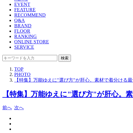
EVENT
FEATURE
RECOMMEND
Q&A
BRAND
FLOOR
RANKING
ONLINE STORE
SERVICE
検索
TOP
PHOTO
【特集】万能ゆえに"選び方"が肝心。素材で着分ける最
【特集】万能ゆえに"選び方"が肝心。素
前へ
次へ