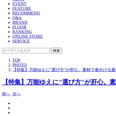
EVENT
FEATURE
RECOMMEND
Q&A
BRAND
FLOOR
RANKING
ONLINE STORE
SERVICE
検索
TOP
PHOTO
【特集】万能ゆえに"選び方"が肝心。素材で着分ける最
【特集】万能ゆえに"選び方"が肝心。素
前へ
次へ