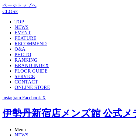
ページトップへ
CLOSE
TOP
NEWS
EVENT
FEATURE
RECOMMEND
Q&A
PHOTO
RANKING
BRAND INDEX
FLOOR GUIDE
SERVICE
CONTACT
ONLINE STORE
instagram
Facebook
X
伊勢丹新宿店メンズ館 公式メディア -
Menu
NEWS