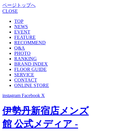
ページトップへ
CLOSE
TOP
NEWS
EVENT
FEATURE
RECOMMEND
Q&A
PHOTO
RANKING
BRAND INDEX
FLOOR GUIDE
SERVICE
CONTACT
ONLINE STORE
instagram
Facebook
X
伊勢丹新宿店メンズ
館 公式メディア -