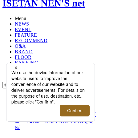
ISETAN NEN'S net
Menu
NEWS
EVENT
FEATURE
RECOMMEND
Q&A
BRAND
FLOOR
RANKING
ONLINE STORE
SERVICE
検索
TOP
PHOTO
＜D'URBAN OMBRARE/ダーバン オ
ンブラーレ＞｜新型モデル2型がデビ
ュー！2019年春夏早期ご予約会を開
催