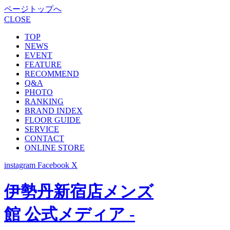
ページトップへ
CLOSE
TOP
NEWS
EVENT
FEATURE
RECOMMEND
Q&A
PHOTO
RANKING
BRAND INDEX
FLOOR GUIDE
SERVICE
CONTACT
ONLINE STORE
instagram
Facebook
X
伊勢丹新宿店メンズ
館 公式メディア -