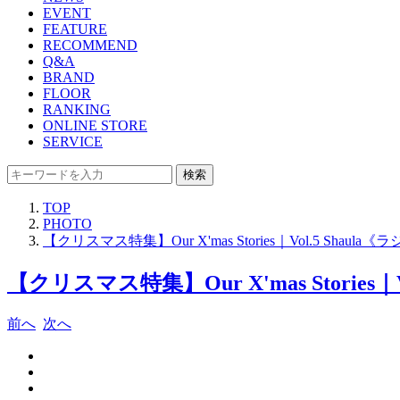
EVENT
FEATURE
RECOMMEND
Q&A
BRAND
FLOOR
RANKING
ONLINE STORE
SERVICE
検索
TOP
PHOTO
【クリスマス特集】Our X'mas Stories｜Vol.5 Shau
【クリスマス特集】Our X'mas Stories
前へ
次へ