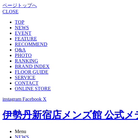
ページトップへ
CLOSE
TOP
NEWS
EVENT
FEATURE
RECOMMEND
Q&A
PHOTO
RANKING
BRAND INDEX
FLOOR GUIDE
SERVICE
CONTACT
ONLINE STORE
instagram
Facebook
X
伊勢丹新宿店メンズ館 公式メディア -
Menu
NEWS