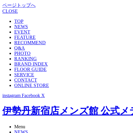
ページトップへ
CLOSE
TOP
NEWS
EVENT
FEATURE
RECOMMEND
Q&A
PHOTO
RANKING
BRAND INDEX
FLOOR GUIDE
SERVICE
CONTACT
ONLINE STORE
instagram
Facebook
X
伊勢丹新宿店メンズ館 公式メディア -
Menu
NEWS