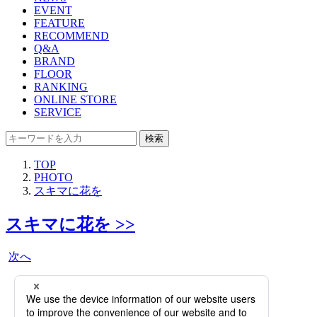
EVENT
FEATURE
RECOMMEND
Q&A
BRAND
FLOOR
RANKING
ONLINE STORE
SERVICE
検索
TOP
PHOTO
スキマに花を
スキマに花を >>
次へ