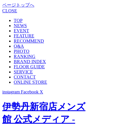
ページトップへ
CLOSE
TOP
NEWS
EVENT
FEATURE
RECOMMEND
Q&A
PHOTO
RANKING
BRAND INDEX
FLOOR GUIDE
SERVICE
CONTACT
ONLINE STORE
instagram
Facebook
X
伊勢丹新宿店メンズ
館 公式メディア -