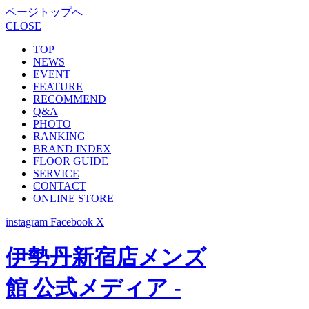
ページトップへ
CLOSE
TOP
NEWS
EVENT
FEATURE
RECOMMEND
Q&A
PHOTO
RANKING
BRAND INDEX
FLOOR GUIDE
SERVICE
CONTACT
ONLINE STORE
instagram
Facebook
X
伊勢丹新宿店メンズ
館 公式メディア -