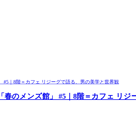
 #5｜8階＝カフェ リジーグで語る、男の美学と世界観
春のメンズ館」 #5｜8階＝カフェ リジ