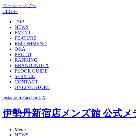
ページトップへ
CLOSE
TOP
NEWS
EVENT
FEATURE
RECOMMEND
Q&A
PHOTO
RANKING
BRAND INDEX
FLOOR GUIDE
SERVICE
CONTACT
ONLINE STORE
instagram
Facebook
X
伊勢丹新宿店メンズ館 公式メディア -
Menu
NEWS