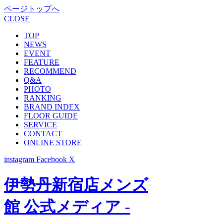
ページトップへ
CLOSE
TOP
NEWS
EVENT
FEATURE
RECOMMEND
Q&A
PHOTO
RANKING
BRAND INDEX
FLOOR GUIDE
SERVICE
CONTACT
ONLINE STORE
instagram
Facebook
X
伊勢丹新宿店メンズ
館 公式メディア -